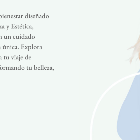
bienestar diseñado
a y Estética,
on un cuidado
a única. Explora
 tu viaje de
formando tu belleza,